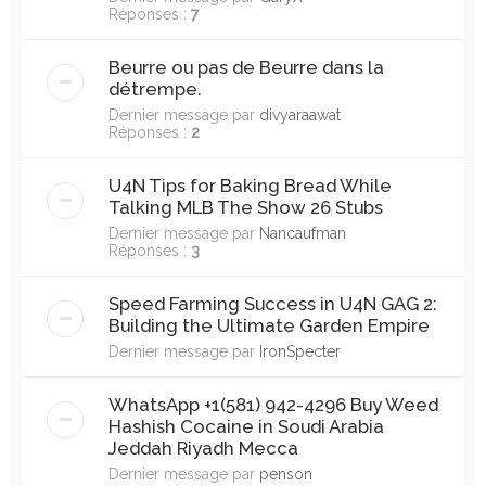
Réponses :
7
Beurre ou pas de Beurre dans la
détrempe.
Dernier message par
divyaraawat
Réponses :
2
U4N Tips for Baking Bread While
Talking MLB The Show 26 Stubs
Dernier message par
Nancaufman
Réponses :
3
Speed Farming Success in U4N GAG 2:
Building the Ultimate Garden Empire
Dernier message par
IronSpecter
WhatsApp +1(581) 942-4296 Buy Weed
Hashish Cocaine in Soudi Arabia
Jeddah Riyadh Mecca
Dernier message par
penson