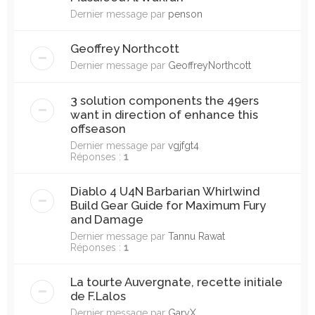
Dernier message par
penson
Geoffrey Northcott
Dernier message par
GeoffreyNorthcott
3 solution components the 49ers
want in direction of enhance this
offseason
Dernier message par
vgjfgt4
Réponses :
1
Diablo 4 U4N Barbarian Whirlwind
Build Gear Guide for Maximum Fury
and Damage
Dernier message par
Tannu Rawat
Réponses :
1
La tourte Auvergnate, recette initiale
de F.Lalos
Dernier message par
GaryX