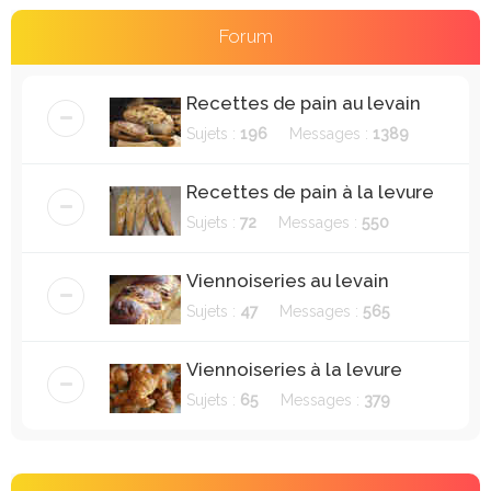
e
r
Forum
c
h
Recettes de pain au levain
e
Sujets :
196
Messages :
1389
r
Recettes de pain à la levure
Sujets :
72
Messages :
550
Viennoiseries au levain
Sujets :
47
Messages :
565
Viennoiseries à la levure
Sujets :
65
Messages :
379