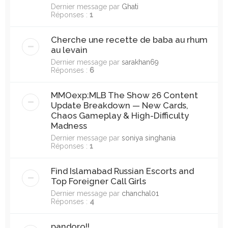
Dernier message par
Ghati
Réponses :
1
Cherche une recette de baba au rhum
au levain
Dernier message par
sarakhan69
Réponses :
6
MMOexp:MLB The Show 26 Content
Update Breakdown — New Cards,
Chaos Gameplay & High-Difficulty
Madness
Dernier message par
soniya singhania
Réponses :
1
Find Islamabad Russian Escorts and
Top Foreigner Call Girls
Dernier message par
chanchal01
Réponses :
4
pandoro!!