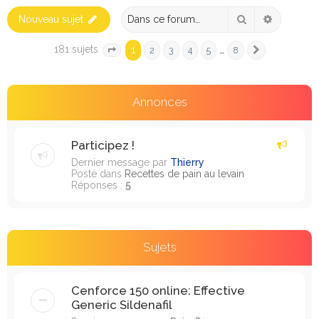
e
Rechercher
Recherch
Nouveau sujet
r
c
181 sujets
1
…
2
3
4
5
8
Page
1
sur
8
Suivante
h
e
Annonces
r
Participez !
Dernier message par
Thierry
Posté dans
Recettes de pain au levain
Réponses :
5
Sujets
Cenforce 150 online: Effective
Generic Sildenafil