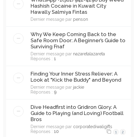
Hashish Cocaine in Kuwait City
Hawally Salmiya Fintas
Dernier message par
penson
Why We Keep Coming Back to the
Safe Room Door: A Beginner’s Guide to
Surviving Fnaf
Dernier message par
nazaretalazareta
Réponses :
1
Finding Your Inner Stress Reliever: A
Look at "Kick the Buddy" and Beyond
Dernier message par
jackie
Réponses :
9
Dive Headfirst into Gridiron Glory: A
Guide to Playing (and Loving) Football
Bros
Dernier message par
corporatediwaligifts
Réponses :
10
1
2