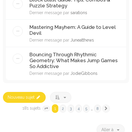
Puzzle Strategy
Dernier message par
sarations
Mastering Mayhem: A Guide to Level
Devil
Dernier message par
Juneatthews
Bouncing Through Rhythmic
Geometry: What Makes Jump Games
So Addictive
Dernier message par
JodieGibbons
Nouveau sujet
181 sujets
1
…
2
3
4
5
8
Page
1
sur
8
Suivante
Aller à