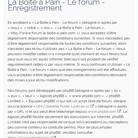
La Boîte à Pain - Le forum -
e
Enregistrement
r
c
En accédant à « La Boîte à Pain - Le forum » (désigné ci-après par
h
« nous », « notre », « nos », « La Boîte à Pain - Le forum »,
« http://www.forum.la-boite-a-pain.com »), vous acceptez d’être
e
légalement responsable des conditions suivantes. Si vous n’acceptez pas
r
d’être légalement responsable de toutes les conditions suivantes, alors
n’accédez pas et/ou n’utilisez pas « La Boîte à Pain - Le forum ». Nous
pouvons modifier celles-ci à n’importe quel moment et nous ferons tout
pour que vous en soyez informé, bien qu’il soit prudent de vérifier
régulièrement celles-ci par vous-même. Si vous continuez d’utiliser « La
Boîte à Pain - Le forum » alors que des changements ont été effectués,
vous acceptez d’être légalement responsable des conditions découlant
des mises à jour et/ou modifications.
Nos forums sont développés par phpBB (désigné ci-après par « ils »,
« eux », « leur », « logiciel phpBB », « www.phpbb.com », « phpBB
Limited », « Équipes phpBB ») qui est un script libre de forum, déclaré
sous la licence «
GNU General Public License v2
» (désigné ci-après
par « GPL ») et qui peut être téléchargé depuis
www.phpbb.com
. Le
logiciel phpBB facilite seulement les discussions sur Internet. phpBB
Limited n’est pas responsable de ce que nous acceptons ou n’acceptons
pas comme contenu ou conduite permis. Pour de plus amples
informations au sujet de phpBB, veuillez consulter :
https://www.phpbb.com/
.