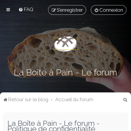
FAQ
S’enregistrer
Connexion
La Boîte à Pain - Le forum
R
Retour sur le blog
Accueil du forum
e
c
La Boîte à Pain - Le forum -
h
Politique de confidentialité