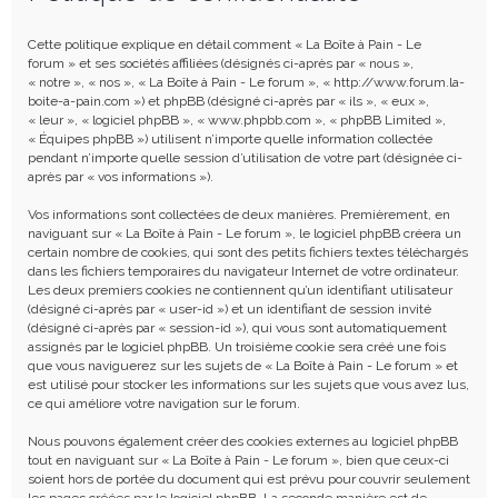
e
r
Cette politique explique en détail comment « La Boîte à Pain - Le
c
forum » et ses sociétés affiliées (désignés ci-après par « nous »,
« notre », « nos », « La Boîte à Pain - Le forum », « http://www.forum.la-
h
boite-a-pain.com ») et phpBB (désigné ci-après par « ils », « eux »,
« leur », « logiciel phpBB », « www.phpbb.com », « phpBB Limited »,
e
« Équipes phpBB ») utilisent n’importe quelle information collectée
r
pendant n’importe quelle session d’utilisation de votre part (désignée ci-
après par « vos informations »).
Vos informations sont collectées de deux manières. Premièrement, en
naviguant sur « La Boîte à Pain - Le forum », le logiciel phpBB créera un
certain nombre de cookies, qui sont des petits fichiers textes téléchargés
dans les fichiers temporaires du navigateur Internet de votre ordinateur.
Les deux premiers cookies ne contiennent qu’un identifiant utilisateur
(désigné ci-après par « user-id ») et un identifiant de session invité
(désigné ci-après par « session-id »), qui vous sont automatiquement
assignés par le logiciel phpBB. Un troisième cookie sera créé une fois
que vous naviguerez sur les sujets de « La Boîte à Pain - Le forum » et
est utilisé pour stocker les informations sur les sujets que vous avez lus,
ce qui améliore votre navigation sur le forum.
Nous pouvons également créer des cookies externes au logiciel phpBB
tout en naviguant sur « La Boîte à Pain - Le forum », bien que ceux-ci
soient hors de portée du document qui est prévu pour couvrir seulement
les pages créées par le logiciel phpBB. La seconde manière est de