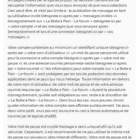
récupérer l’information que vous nous envoyez et que nous collectons.
Ceci peut être, et n’est pas limité à : la publication de message en tant
qu’utilisateur invité (désignée ci-après par « messages invités »),
l’enregistrement sur « La Boîte à Pain - Le forum » (désignée ici par
« votre compte ») et les messages que vous envoyez après
l’enregistrement et lors d’une connexion (désignés ici par « vos
messages »).
Votre compte contiendra au minimum un identifiant unique (désigné ci-
après par « votre nom d’utilisateur »), un mot de passe personnel utilisé
pour la connexion à votre compte (désigné ci-après par « votre mot de
passe »), et une adresse courriel personnelle valide (désignée ci-après
par « votre courriel »). Vos informations pour votre compte sur « La Boîte à
Pain - Le forum » sont protégées par les lois de protection des données
applicables dans le pays qui nous héberge. Toute information en-dehors
de votre nom d’utilisateur, de votre mot de passe et de votre adresse
courriel requise par « La Boîte à Pain - Le forum » durant la procédure
d’enregistrement, qu’elle soit obligatoire ou non, reste à la discrétion de
« La Boîte à Pain - Le forum ». Dans tous les cas, vous pouvez choisir
quelle information de votre compte sera affichée publiquement. De plus,
dans votre profil, vous pouvez souscrire ou non à l’envoi automatique de
courriel par le logiciel phpBB.
Votre mot de passe est crypté (hashage à sens unique) afin qu’il soit
sécurisé. Cependant, il est recommandé de ne pas utiliser le même mot
de passe sur plusieurs sites Internet différents. Votre mot de passe est le