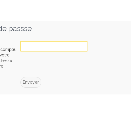
 de passse
e compte.
 votre
’adresse
re